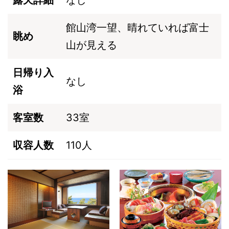
館山湾一望、晴れていれば富士
眺め
山が見える
日帰り入
なし
浴
客室数
33室
収容人数
110人