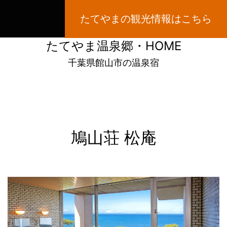
コ
たてやまの観光情報はこちら
ン
テ
たてやま温泉郷・HOME
ン
千葉県館山市の温泉宿
ツ
へ
ス
キ
鳩山荘 松庵
ッ
プ