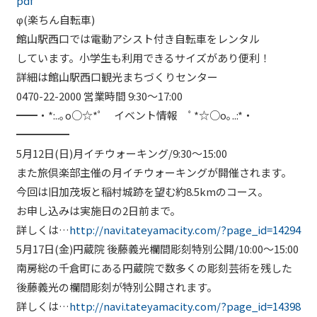
pdf
φ(楽ちん自転車)
館山駅西口では電動アシスト付き自転車をレンタル
しています。小学生も利用できるサイズがあり便利！
詳細は館山駅西口観光まちづくりセンター
0470-22-2000 営業時間 9:30～17:00
━━・*:..｡o○☆*ﾟ イベント情報 ﾟ*☆○o｡..:*・
━━━━━
5月12日(日)月イチウォーキング/9:30～15:00
また旅倶楽部主催の月イチウォーキングが開催されます。
今回は旧加茂坂と稲村城跡を望む約8.5kmのコース。
お申し込みは実施日の2日前まで。
詳しくは…
http://navi.tateyamacity.com/?page_id=14294
5月17日(金)円蔵院 後藤義光欄間彫刻特別公開/10:00～15:00
南房総の千倉町にある円蔵院で数多くの彫刻芸術を残した
後藤義光の欄間彫刻が特別公開されます。
詳しくは…
http://navi.tateyamacity.com/?page_id=14398