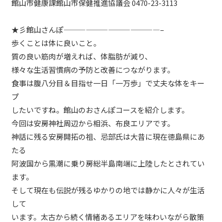
館山市健康課館山市保健推進協議会 0470-23-3113
★彡館山さんぽ—————————————–
歩くことは体に良いこと。
質の良い筋肉が増えれば、体脂肪が減り、
様々な生活習慣病の予防と改善につながります。
食事は腹八分目＆目指せ一日「一万歩」で丈夫な体をキー
プ
したいですね。館山のおさんぽコースを紹介します。
今回は安房神社周辺から相浜、布良エリアです。
神話に残る安房開拓の祖、忌部氏は大昔に現在徳島県にあ
たる
阿波国から黒潮に乗り房総半島南端に上陸したとされてい
ます。
そして現在も伝説が残るゆかりの地では静かに人々が生活
して
います。太古から続く情緒あるエリアを味わいながら散策