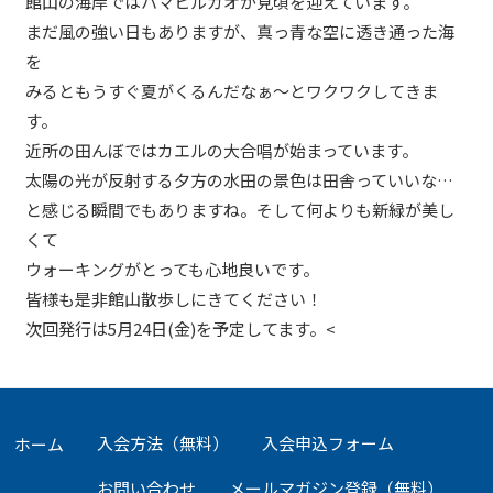
館山の海岸ではハマヒルガオが見頃を迎えています。
まだ風の強い日もありますが、真っ青な空に透き通った海
を
みるともうすぐ夏がくるんだなぁ～とワクワクしてきま
す。
近所の田んぼではカエルの大合唱が始まっています。
太陽の光が反射する夕方の水田の景色は田舎っていいな…
と感じる瞬間でもありますね。そして何よりも新緑が美し
くて
ウォーキングがとっても心地良いです。
皆様も是非館山散歩しにきてください！
次回発行は5月24日(金)を予定してます。<
投
稿
入会方法（無料）
入会申込フォーム
ホーム
ナ
お問い合わせ
メールマガジン登録（無料）