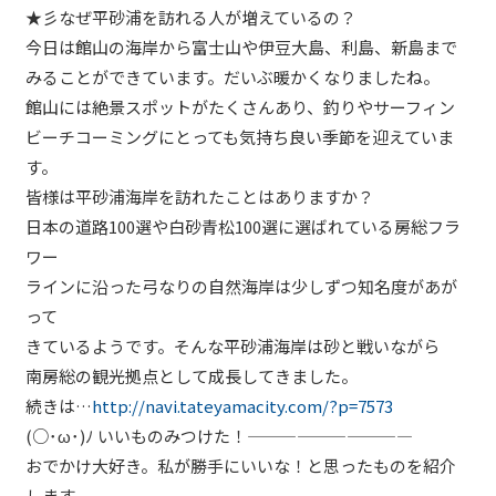
★彡なぜ平砂浦を訪れる人が増えているの？
今日は館山の海岸から富士山や伊豆大島、利島、新島まで
みることができています。だいぶ暖かくなりましたね。
館山には絶景スポットがたくさんあり、釣りやサーフィン
ビーチコーミングにとっても気持ち良い季節を迎えていま
す。
皆様は平砂浦海岸を訪れたことはありますか？
日本の道路100選や白砂青松100選に選ばれている房総フラ
ワー
ラインに沿った弓なりの自然海岸は少しずつ知名度があが
って
きているようです。そんな平砂浦海岸は砂と戦いながら
南房総の観光拠点として成長してきました。
続きは…
http://navi.tateyamacity.com/?p=7573
(○･ω･)ﾉ いいものみつけた！——————————
おでかけ大好き。私が勝手にいいな！と思ったものを紹介
します。