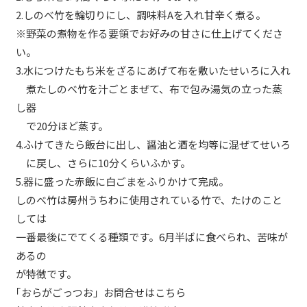
2.しのべ竹を輪切りにし、調味料Aを入れ甘辛く煮る。
※野菜の煮物を作る要領でお好みの甘さに仕上げてくださ
い。
3.水につけたもち米をざるにあげて布を敷いたせいろに入れ
煮たしのべ竹を汁ごとまぜて、布で包み湯気の立った蒸
し器
で20分ほど蒸す。
4.ふけてきたら飯台に出し、醤油と酒を均等に混ぜてせいろ
に戻し、さらに10分くらいふかす。
5.器に盛った赤飯に白ごまをふりかけて完成。
しのべ竹は房州うちわに使用されている竹で、たけのこと
しては
一番最後にでてくる種類です。6月半ばに食べられ、苦味が
あるの
が特徴です。
｢おらがごっつお」お問合せはこちら