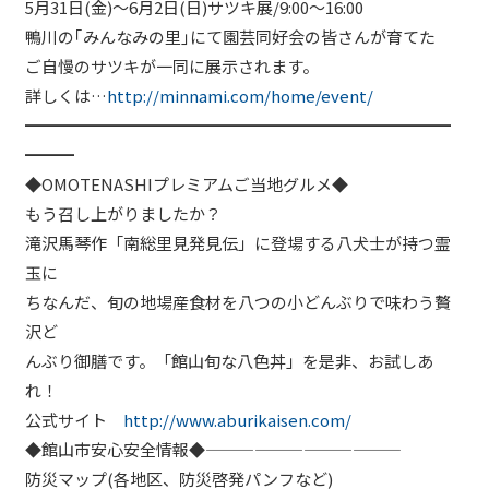
5月31日(金)～6月2日(日)サツキ展/9:00～16:00
鴨川の｢みんなみの里｣にて園芸同好会の皆さんが育てた
ご自慢のサツキが一同に展示されます。
詳しくは…
http://minnami.com/home/event/
━━━━━━━━━━━━━━━━━━━━━━━━━━
━━━
◆OMOTENASHIプレミアムご当地グルメ◆
もう召し上がりましたか？
滝沢馬琴作「南総里見発見伝」に登場する八犬士が持つ霊
玉に
ちなんだ、旬の地場産食材を八つの小どんぶりで味わう贅
沢ど
んぶり御膳です。「館山旬な八色丼」を是非、お試しあ
れ！
公式サイト
http://www.aburikaisen.com/
◆館山市安心安全情報◆————————————
防災マップ(各地区、防災啓発パンフなど)