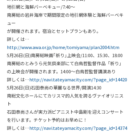
地引網と海鮮バーベキュー/7:40～
南房総の岩井海岸で期間限定の地引網体験と海鮮バーベキ
ュー
が開催されます。宿泊とセットプランもあり。
詳しくは…
http://www.awa.or.jp/home/tomiyama/plan2004.htm
5月26日(日)南房総映画｢祈り｣上映会/11:00、15:30、18:00
南房総のとみうら元気倶楽部にて白鳥哲監督作品「祈り」
の上映会が開催されます。14:00～白鳥哲監督講演あり
詳しくは…
http://navi.tateyamacity.com/?page_id=14420
5月26日(日)石田泰尚の華麗なる世界/開演14:30
南総文化ホールにてカリスマ的人気を誇るヴァイオリニス
ト
石田泰尚さんが実力派ピアニスト中島剛を迎えコンサート
を行います。チケット予約はお早めに！
詳しくは…
http://navi.tateyamacity.com/?page_id=14374