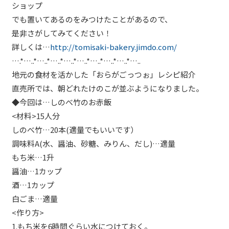
ショップ
でも置いてあるのをみつけたことがあるので、
是非さがしてみてください！
詳しくは…
http://tomisaki-bakery.jimdo.com/
….*…..*…..*…..*…..*…..*…..*…..*…..*…..
地元の食材を活かした「おらがごっつぉ」レシピ紹介
直売所では、朝どれたけのこが並ぶようになりました。
◆今回は…しのべ竹のお赤飯
<材料>15人分
しのべ竹…20本(適量でもいいです）
調味料A(水、醤油、砂糖、みりん、だし)…適量
もち米…1升
醤油…1カップ
酒…1カップ
白ごま…適量
<作り方>
1.もち米を6時間ぐらい水につけておく。