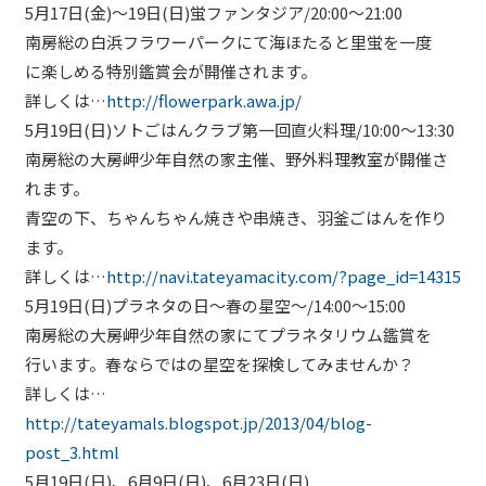
5月17日(金)～19日(日)蛍ファンタジア/20:00～21:00
南房総の白浜フラワーパークにて海ほたると里蛍を一度
に楽しめる特別鑑賞会が開催されます。
詳しくは…
http://flowerpark.awa.jp/
5月19日(日)ソトごはんクラブ第一回直火料理/10:00～13:30
南房総の大房岬少年自然の家主催、野外料理教室が開催さ
れます。
青空の下、ちゃんちゃん焼きや串焼き、羽釜ごはんを作り
ます。
詳しくは…
http://navi.tateyamacity.com/?page_id=14315
5月19日(日)プラネタの日～春の星空～/14:00～15:00
南房総の大房岬少年自然の家にてプラネタリウム鑑賞を
行います。春ならではの星空を探検してみませんか？
詳しくは…
http://tateyamals.blogspot.jp/2013/04/blog-
post_3.html
5月19日(日)、6月9日(日)、6月23日(日)