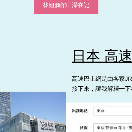
林姐@館山滯在記
日本 高
高速巴士網是由各家J
接下來，讓我解釋一下