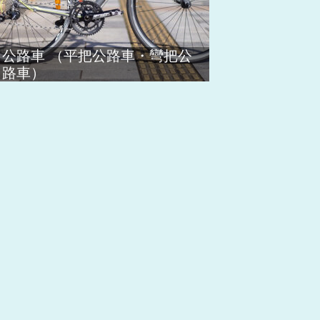
公路車 （平把公路車・彎把公
路車）