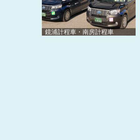
鏡浦計程車・南房計程車