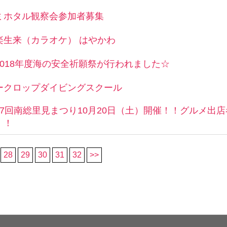
ミホタル観察会参加者募集
楽生来（カラオケ） はやかわ
2018年度海の安全祈願祭が行われました☆
ークロップダイビングスクール
37回南総里見まつり10月20日（土）開催！！グルメ出
！！
28
29
30
31
32
>>