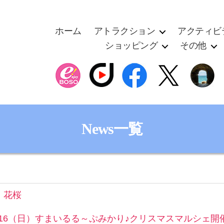
ホーム
アトラクション
アクティビ
ショッピング
その他
News一覧
 花桜
2/16（日）すまいるる～ぷみかり♪クリスマスマルシェ開