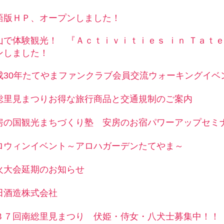
語版ＨＰ、オープンしました！
山で体験観光！ 『Ａｃｔｉｖｉｔｉｅｓ ｉｎ Ｔａｔ
ンしました！
成30年たてやまファンクラブ会員交流ウォーキングイベ
総里見まつりお得な旅行商品と交通規制のご案内
房の国観光まちづくり塾 安房のお宿パワーアップセミ
ロウィンイベント～アロハガーデンたてやま～
火大会延期のお知らせ
田酒造株式会社
３７回南総里見まつり 伏姫・侍女・八犬士募集中！！