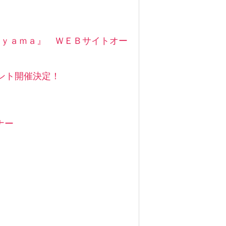
ｅｙａｍａ』 ＷＥＢサイトオー
ント開催決定！
ナー