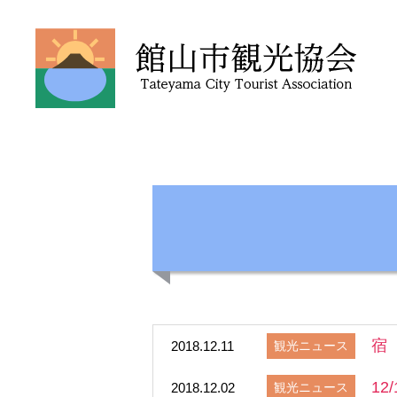
館
山
市
観
光
協
会
宿
2018.12.11
観光ニュース
1
2018.12.02
観光ニュース