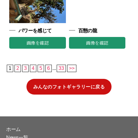
パワーを感じて
百態の龍
画像を確認
画像を確認
1
2
3
4
5
6
...
33
>>
みんなのフォトギャラリーに戻る
ホーム
News一覧