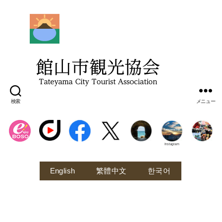
館
山
市
観
光
協
会
検索
メニュー
Instagram
English
繁體中文
한국어