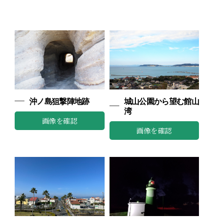
沖ノ島狙撃陣地跡
城山公園から望む館山
湾
画像を確認
画像を確認