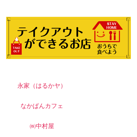
永家（はるかヤ）
なかぱんカフェ
㈱中村屋