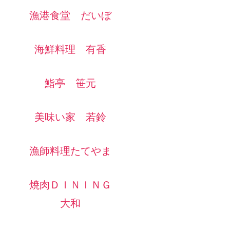
漁港食堂 だいぼ
海鮮料理 有香
鮨亭 笹元
美味い家 若鈴
漁師料理たてやま
焼肉ＤＩＮＩＮＧ
大和