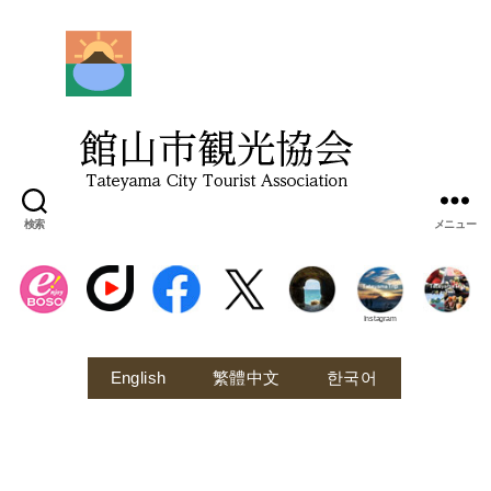
館
山
市
観
光
協
会
検索
メニュー
Instagram
English
繁體中文
한국어