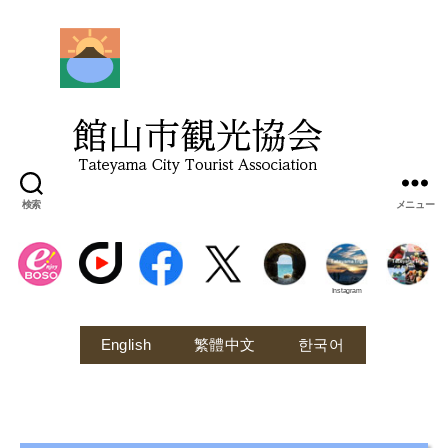
館
山
市
観
光
協
会
検索
メニュー
Instagram
English
繁體中文
한국어