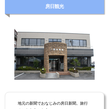
カ
房日観光
テ
ゴ
リ
ー
地元の新聞でおなじみの房日新聞。旅行