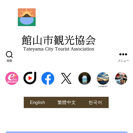
館
山
市
観
光
協
会
検索
メニュー
Instagram
English
繁體中文
한국어