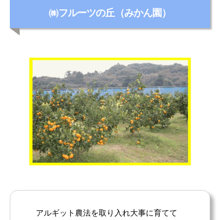
カ
㈱フルーツの丘（みかん園）
テ
ゴ
リ
ー
アルギット農法を取り入れ大事に育てて