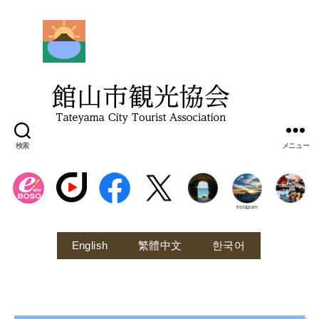
館
山
市
観
光
協
会
検索
メニュー
Instagram
English
繁體中文
한국어