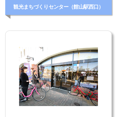
カ
観光まちづくりセンター（館山駅西口）
テ
ゴ
リ
ー