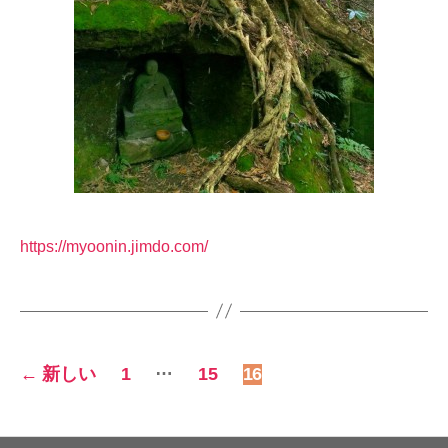
https://myoonin.jimdo.com/
投
…
←
新しい
1
15
16
稿