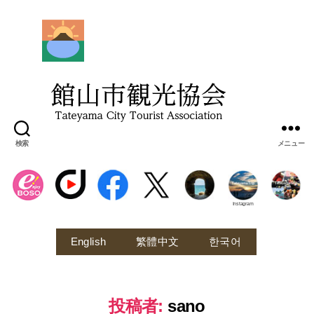
館
山
市
観
光
協
会
検索
メニュー
Instagram
English
繁體中文
한국어
投稿者:
sano