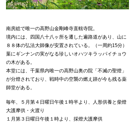
南房総で唯一の高野山金剛峰寺直轄寺院。
境内には、四国八十八ヶ所を遷した遍路道があり、山に
８８体の弘法大師像が安置されている。（一周約15分）
葉にギンナンの実がなる珍しいオハツキラッパイチョウ
の木がある。
本堂には、千葉県内唯一の高野山奥の院「不滅の聖燈」
が分燈されており、戦時中の空襲の燃え跡が今も残る薬
師堂がある。
毎年、５月第４日曜日午後１時半より、人形供養と柴燈
大護摩供・火渡り
１月第３日曜日午後１時より、採燈大護摩供