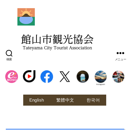
館
山
市
観
光
協
会
検索
メニュー
Instagram
English
繁體中文
한국어