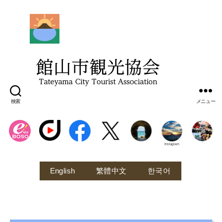
館
山
市
観
光
協
会
検索
メニュー
Instagram
English
繁體中文
한국어