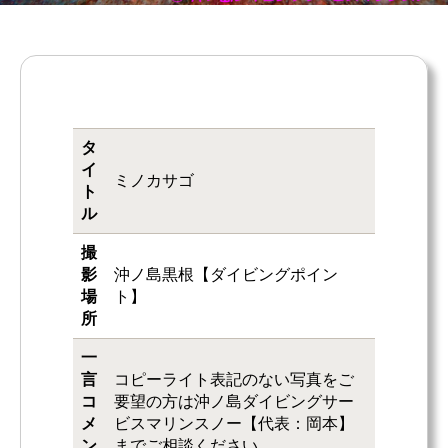
タ
イ
ミノカサゴ
ト
ル
撮
影
沖ノ島黒根【ダイビングポイン
場
ト】
所
一
言
コピーライト表記のない写真をご
コ
要望の方は沖ノ島ダイビングサー
メ
ビスマリンスノー【代表：岡本】
ン
までご相談ください。