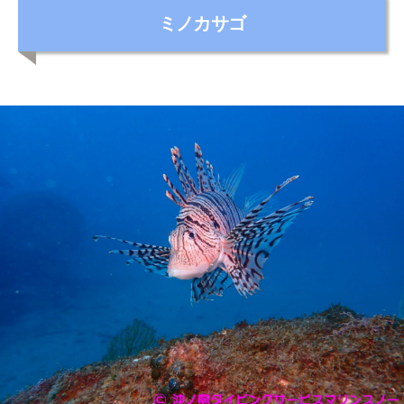
カ
ミノカサゴ
テ
ゴ
リ
ー