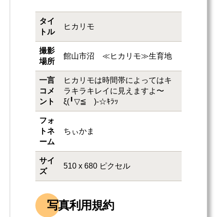
タイ
ヒカリモ
トル
撮影
館山市沼 ≪ヒカリモ≫生育地
場所
一言
ヒカリモは時間帯によってはキ
コメ
ラキラキレイに見えますよ〜
ント
ξ(╹▽≦ゞ)-☆ｷﾗｯ
フォ
トネ
ちぃかま
ーム
サイ
510 x 680 ピクセル
ズ
写真利用規約