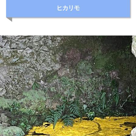
カ
ヒカリモ
テ
ゴ
リ
ー