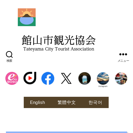
館
山
市
観
光
協
会
検索
メニュー
Instagram
English
繁體中文
한국어