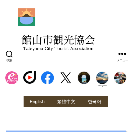
館
山
市
観
光
協
会
検索
メニュー
Instagram
English
繁體中文
한국어