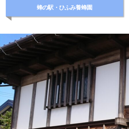
カ
蜂の駅・ひふみ養蜂園
テ
ゴ
リ
ー