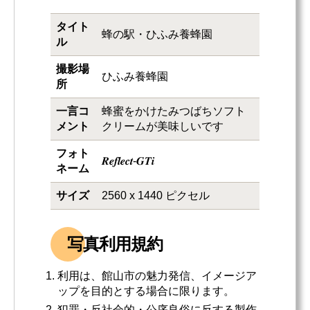
タイト
蜂の駅・ひふみ養蜂園
ル
撮影場
ひふみ養蜂園
所
一言コ
蜂蜜をかけたみつばちソフト
メント
クリームが美味しいです
フォト
𝑹𝒆𝒇𝒍𝒆𝒄𝒕-𝑮𝑻𝒊
ネーム
サイズ
2560 x 1440 ピクセル
写真利用規約
利用は、館山市の魅力発信、イメージア
ップを目的とする場合に限ります。
犯罪・反社会的・公序良俗に反する製作