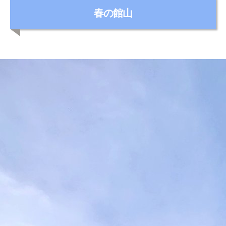
カ
春の館山
テ
ゴ
リ
ー