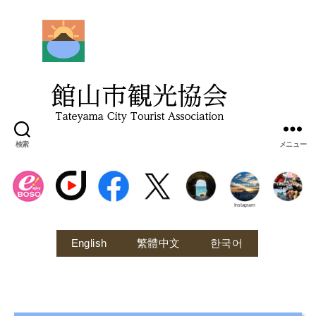
館
山
市
観
光
協
会
検索
メニュー
Instagram
English
繁體中文
한국어