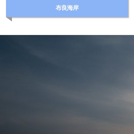
カ
布良海岸
テ
ゴ
リ
ー