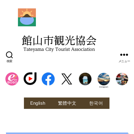
館
山
市
観
光
協
会
検索
メニュー
Instagram
English
繁體中文
한국어