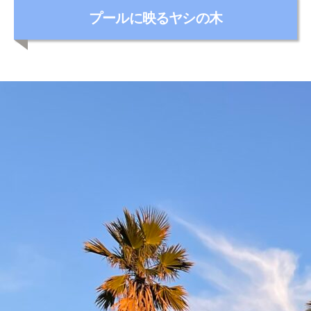
カ
プールに映るヤシの木
テ
ゴ
リ
ー