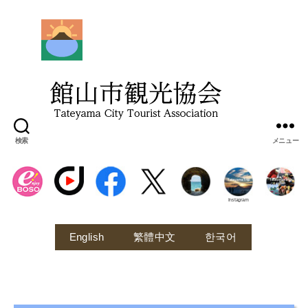
館
山
市
観
光
協
会
検索
メニュー
Instagram
English
繁體中文
한국어