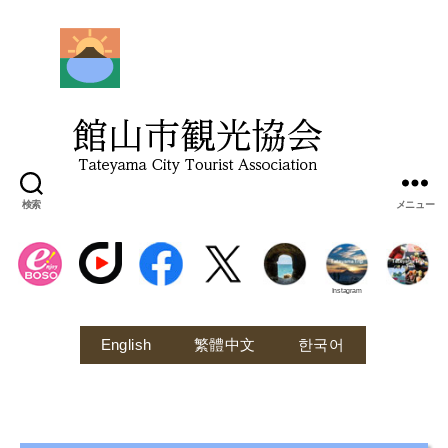
館
山
市
観
光
協
会
検索
メニュー
Instagram
English
繁體中文
한국어