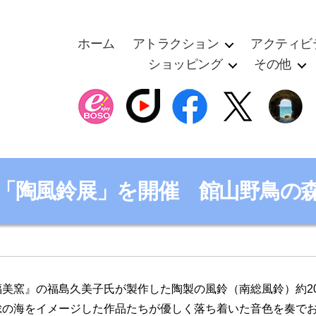
ホーム
アトラクション
アクティビ
ショッピング
その他
カ
テ
「陶風鈴展」を開催 館山野鳥の
ゴ
リ
ー
美窯』の福島久美子氏が製作した陶製の風鈴（南総風鈴）約2
総の海をイメージした作品たちが優しく落ち着いた音色を奏で