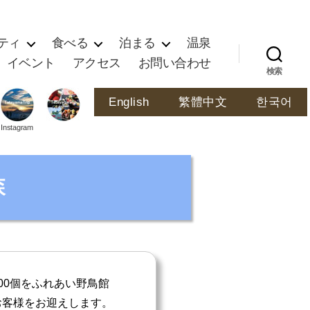
ティ
食べる
泊まる
温泉
イベント
アクセス
お問い合わせ
検索
English
繁體中文
한국어
Instagram
森
00個をふれあい野鳥館
お客様をお迎えします。