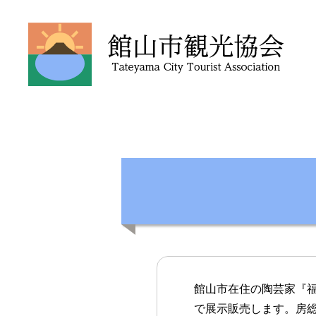
館
山
市
観
光
協
会
館山市在住の陶芸家『福
で展示販売します。房