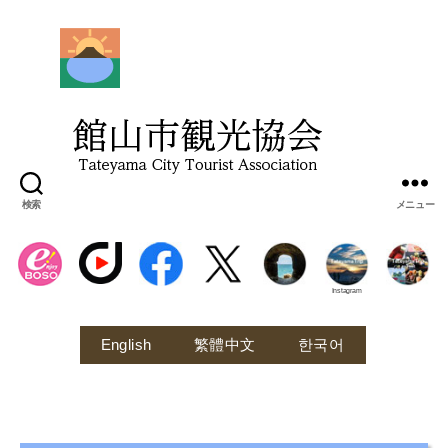
館
山
市
観
光
協
会
検索
メニュー
Instagram
English
繁體中文
한국어