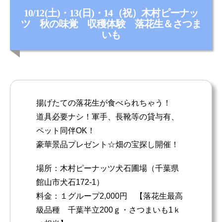
カ
10/12(土)・13(日)・14（祝）木村ピーナッ
テ
ツ 秋の味覚 収穫体験 落花生＆さつま
ゴ
いも
リ
ー
揚げたての落花生が食べられちゃう！
道具必要ナシ！軍手、長靴等の貸与有、
ペット同伴OK！
豪華景品プレゼント☆畑の宝探し開催！
場所：木村ピーナッツ犬石圃場（千葉県
館山市犬石172-1）
料金：１グループ2,000円 【落花生最高
級品種 千葉半立200ｇ・さつまいも1ｋ